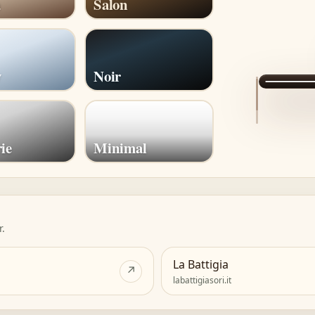
a
Salon
y
Noir
ie
Minimal
r.
La Battigia
↗
labattigiasori.it