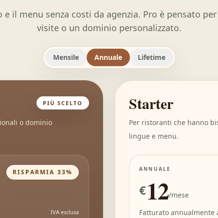
to e il menu senza costi da agenzia. Pro è pensato pe
visite o un dominio personalizzato.
Mensile
Annuale
Lifetime
Starter
PIÙ SCELTO
zionali o dominio
Per ristoranti che hanno b
lingue e menu.
ANNUALE
RISPARMIA 33%
12
€
/mese
Fatturato annualmente 
IVA esclusa