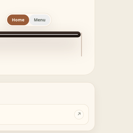
Home
Menu
↗