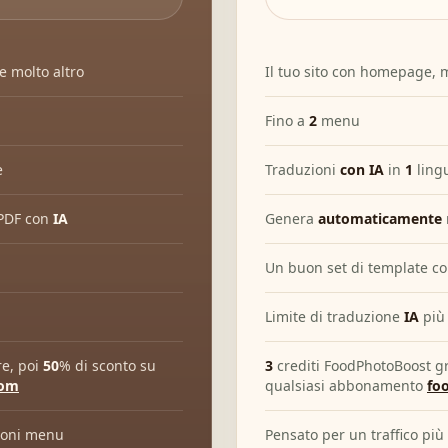
e molto altro
Il tuo sito con homepage, 
Fino a
2
menu
e
Traduzioni
con IA
in
1
ling
PDF con
IA
Genera
automaticamente
Un buon set di template con
Limite di traduzione
IA
più
re, poi
50
% di sconto su
3
crediti FoodPhotoBoost gra
com
qualsiasi abbonamento
fo
zioni menu
Pensato per un traffico più