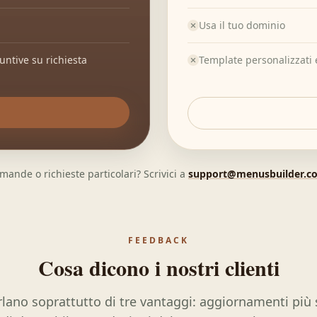
Usa il tuo dominio
untive su richiesta
Template personalizzati e
mande o richieste particolari? Scrivici a
support@menusbuilder.c
FEEDBACK
Cosa dicono i nostri clienti
arlano soprattutto di tre vantaggi: aggiornamenti pi