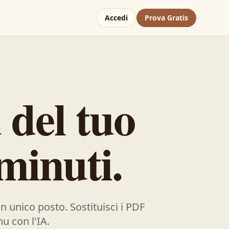
Accedi
Prova Gratis
 del tuo
minuti.
un unico posto. Sostituisci i PDF
u con l'IA.