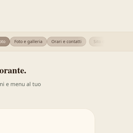
Foto e galleria
Orari e contatti
Sito del ristorante
G
torante.
oni e menu al tuo