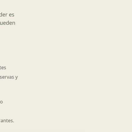
der es
pueden
tes
servas y
no
rantes.