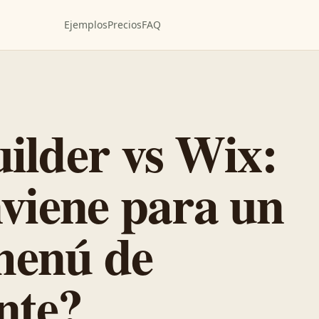
Ejemplos
Precios
FAQ
ilder vs Wix:
viene para un
 menú de
nte?